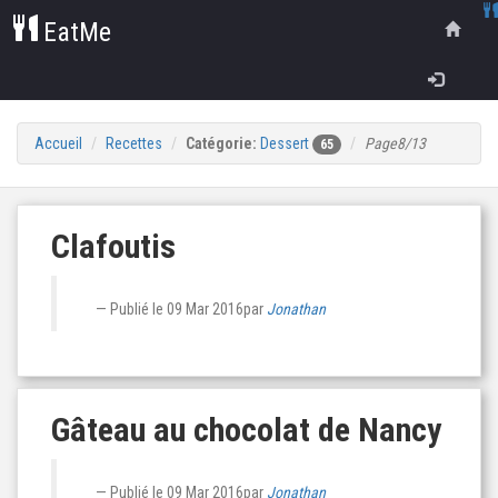
EatMe
Accueil
Recettes
Catégorie:
Dessert
Page8/13
65
Clafoutis
Publié le
09 Mar 2016
par
Jonathan
Gâteau au chocolat de Nancy
Publié le
09 Mar 2016
par
Jonathan