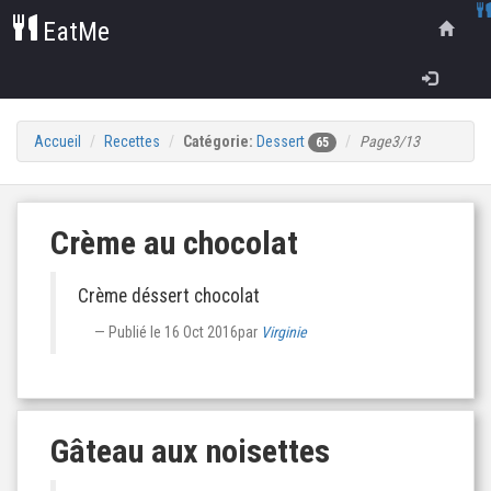
EatMe
Accueil
Recettes
Catégorie:
Dessert
Page3/13
65
Crème au chocolat
Crème déssert chocolat
Publié le
16 Oct 2016
par
Virginie
Gâteau aux noisettes