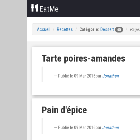
EatMe
Accueil
Recettes
Catégorie:
Dessert
Page
65
Tarte poires-amandes
Publié le
09 Mar 2016
par
Jonathan
Pain d'épice
Publié le
09 Mar 2016
par
Jonathan