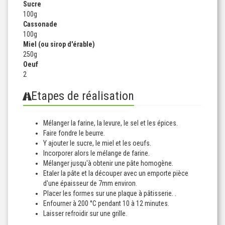
Sucre
100
g
Cassonade
100
g
Miel (ou sirop d'érable)
250
g
Oeuf
2
Etapes de réalisation
Mélanger la farine, la levure, le sel et les épices.
Faire fondre le beurre.
Y ajouter le sucre, le miel et les oeufs.
Incorporer alors le mélange de farine.
Mélanger jusqu'à obtenir une pâte homogène.
Etaler la pâte et la découper avec un emporte pièce
d'une épaisseur de 7mm environ.
Placer les formes sur une plaque à pâtisserie. .
Enfourner à 200 °C pendant 10 à 12 minutes.
Laisser refroidir sur une grille.