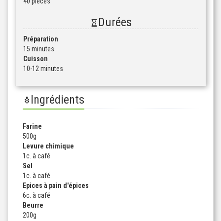
40 pièces
Durées
Préparation
15 minutes
Cuisson
10-12 minutes
Ingrédients
Farine
500
g
Levure chimique
1
c. à café
Sel
1
c. à café
Epices à pain d'épices
6
c. à café
Beurre
200
g